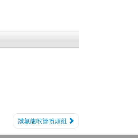
鐵氟龍喉管噴頭組