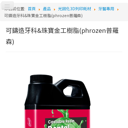
切
你目前位置:
首頁
產品
光固化3D列印耗材
牙醫專用
換
Log
可鑄造牙科&珠寶金工樹脂(phrozen普羅森)
導
覽
可鑄造牙科&珠寶金工樹脂(phrozen普羅
森)