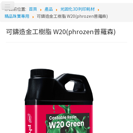
切
你目前位置:
首頁
產品
光固化3D列印耗材
換
Logo
精品珠寶專用
可鑄造金工樹脂 W20(phrozen普羅森)
導
覽
可鑄造金工樹脂 W20(phrozen普羅森)
首頁