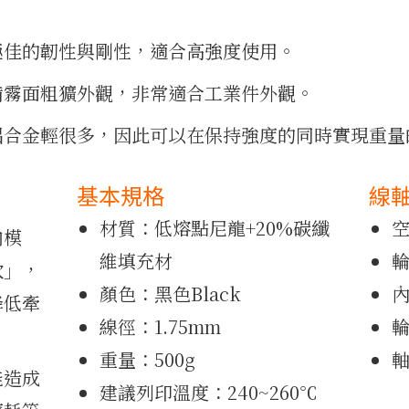
極佳的韌性與剛性，適合高強度使用。
備霧面粗獷外觀，非常適合工業件外觀。
鋁合金輕很多，因此可以在保持強度的同時實現重量
基本規格
線
材質：低熔點尼龍+20%碳纖
空
向模
維填充材
輪
吹」，
顏色：黑色Black
內
降低牽
線徑：1.75mm
輪
重量：500g
軸
能造成
建議列印溫度：240~260℃