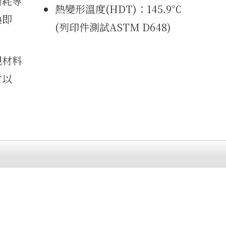
磨耗等
熱變形溫度(HDT)：145.9℃
換即
(列印件測試ASTM D648)
現材料
材以
。
）