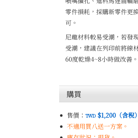
噴嘴擴孔、進料馬達齒輪
零件損耗，採購新零件更
可。
尼龍材料較易受潮，若發
受潮，建議在列印前將線
60度乾燥4~8小時做改善
購買
售價：
$1,200
（含稅
TWD
不適用買八送一方案。
庫存狀況：現貨。