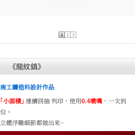
品
1
2
3
《龍紋鎮》
南工鑄造科設計作品
｢小面積｣
連續回抽 列印，使用
0.4噴嘴
，一次到
位。
立體浮雕細節都做出來~