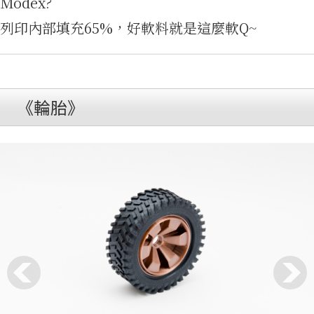
Modex?
列印內部填充65%，好軟料就是這麼軟Q~
產
《輪胎》