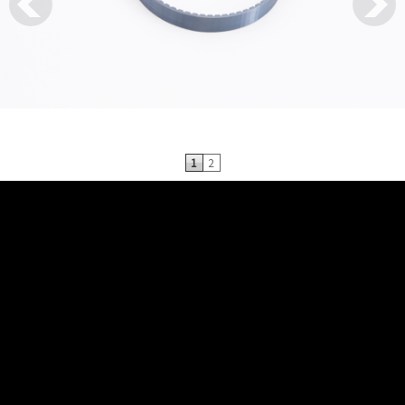
go
1
2