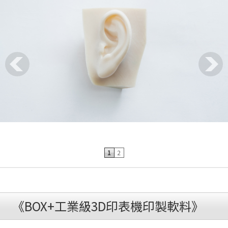
公
司
1
2
《BOX+工業級3D印表機印製軟料》