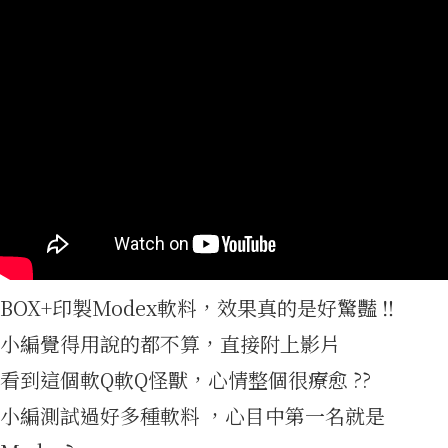
介
BOX+印製Modex軟料，效果真的是好驚豔 ‼️
小編覺得用說的都不算，直接附上影片
看到這個軟Q軟Q怪獸，心情整個很療愈 ??
小編測試過好多種軟料 ，心目中第一名就是