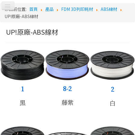
切
你目前位置:
首頁
產品
FDM 3D列印耗材
ABS線材
換
Logo
UP!原廠-ABS線材
導
覽
UP!原廠-ABS線材
首頁
8-2
1
2
藤紫
黑
白