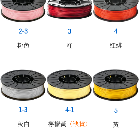
公司簡
2-3
4
3
粉色
紅緋
紅
介
1-3
4-1
5
灰白
檸檬黃
（缺貨）
黃