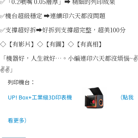
免費
✅「0.2噴嘴 0.05層厚」➡ 精細的列印成果
✅機台超級穩定 ➡連續印六天都沒問題
✅支撐超好拆➡好拆到支撐超完整，超美100分
◇【有影片】◇【有圖】◇【有真相】
「機器好，人生就好…。小編連印六天都沒煩惱~✌
✌✌」
資源
列印機台：
UP! Box+工業級3D印表機