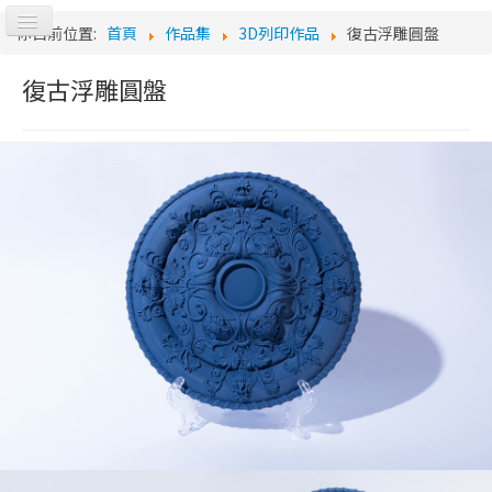
切
你目前位置:
首頁
作品集
3D列印作品
復古浮雕圓盤
換
Log
導
復古浮雕圓盤
覽
o