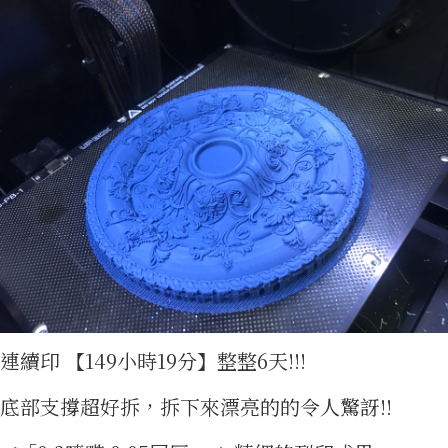
集
連續印 【149小時19分】整整6天!!!
底部支撐超好拆，拆下來漂亮的的令人驚訝!!