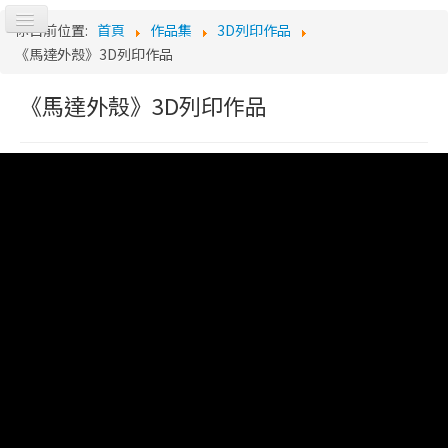
切
你目前位置:
首頁
作品集
3D列印作品
換
Log
《馬達外殼》3D列印作品
導
覽
《馬達外殼》3D列印作品
o