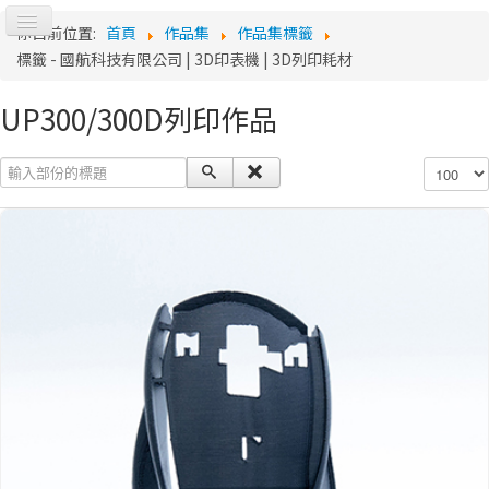
切
你目前位置:
首頁
作品集
作品集標籤
換
Log
標籤 - 國航科技有限公司 | 3D印表機 | 3D列印耗材
導
覽
UP300/300D列印作品
輸入部份的標題
顯示數目
o