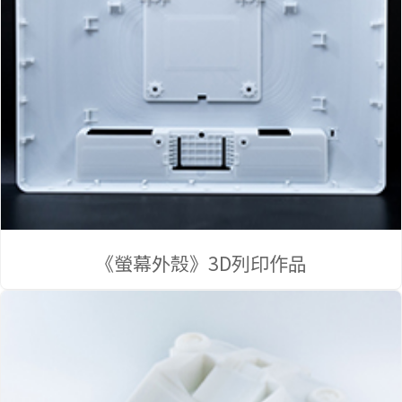
頁
《螢幕外殼》3D列印作品