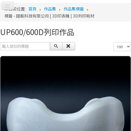
切
你目前位置:
首頁
作品集
作品集標籤
換
標籤 - 國航科技有限公司 | 3D印表機 | 3D列印耗材
Lo
導
覽
UP600/600D列印作品
輸入部份的標題
顯示數目