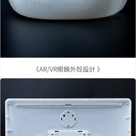
go
《AR/VR眼鏡外殼設計 》
首