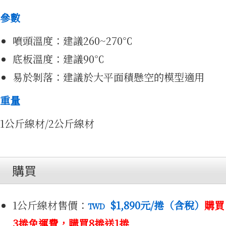
源
參數
噴頭溫度：建議260~270℃
底板溫度：建議90℃
易於剝落：建議於大平面積懸空的模型適用
重量
1公斤線材/2公斤線材
3D免費
購買
1公斤線材售價：
$1,890
元/捲（含稅）
購買
TWD
3捲免運費，購買8捲送1捲