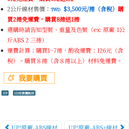
試打樣
2公斤線材售價：
$3,500
元/捲（含稅）
購
TWD
買2捲免運費，購買8捲送1捲
選購時請告知型號、重量及色號（ex: 原廠-1公
斤ABS 2 三捲）
運費計算：購買1~7捲，酌收運費：126元（含
稅）。購買８捲（含８捲以上）材料免運費。
3D代客
我要購買
UP
3D印表機耗材
UP!原廠-ABS線材
UP!原廠-ABS+線材